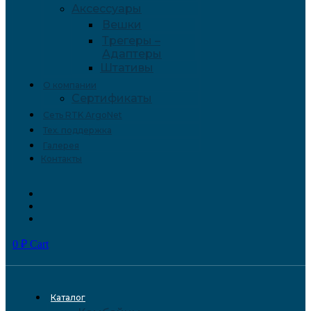
Аксессуары
Вешки
Трегеры –
Адаптеры
Штативы
О компании
Сертификаты
Сеть RTK ArgoNet
Тех. поддержка
Галерея
Контакты
0
₽
Cart
Каталог