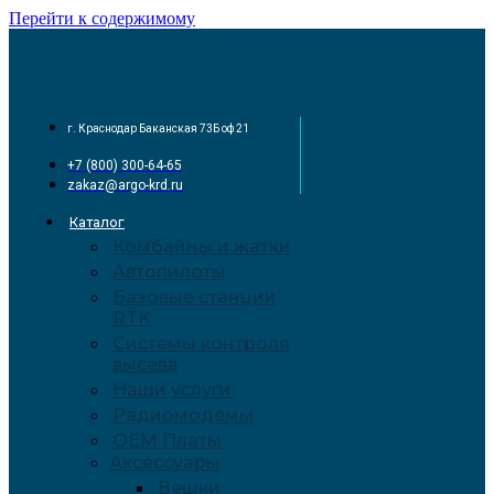
Перейти к содержимому
г. Краснодар Баканская 73Б оф 21
+7 (800) 300-64-65
zakaz@argo-krd.ru
Каталог
Комбайны и жатки
Автопилоты
Базовые станции
RTK
Системы контроля
высева
Наши услуги
Радиомодемы
OEM Платы
Аксессуары
Вешки