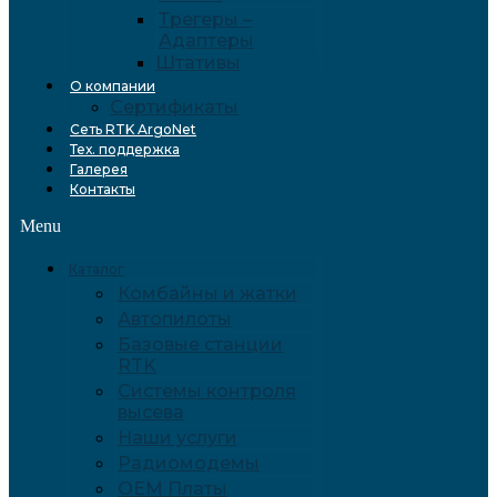
Трегеры –
Адаптеры
Штативы
О компании
Сертификаты
Сеть RTK ArgoNet
Тех. поддержка
Галерея
Контакты
Menu
Каталог
Комбайны и жатки
Автопилоты
Базовые станции
RTK
Системы контроля
высева
Наши услуги
Радиомодемы
OEM Платы