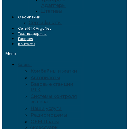
Адаптеры
Штативы
О компании
Сертификаты
Сеть RTK ArgoNet
Тех. поддержка
Галерея
Контакты
Menu
Каталог
Комбайны и жатки
Автопилоты
Базовые станции
RTK
Системы контроля
высева
Наши услуги
Радиомодемы
OEM Платы
Аксессуары