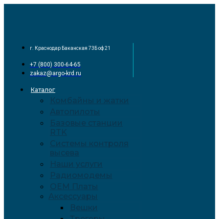
Перейти
к
содержимому
г. Краснодар Баканская 73Б оф 21
+7 (800) 300-64-65
zakaz@argo-krd.ru
Каталог
Комбайны и жатки
Автопилоты
Базовые станции
RTK
Системы контроля
высева
Наши услуги
Радиомодемы
OEM Платы
Аксессуары
Вешки
Трегеры –