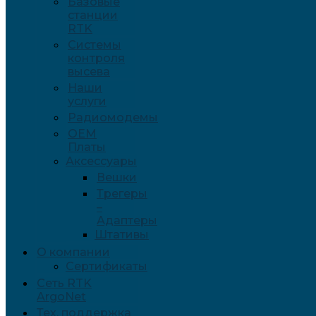
Базовые
станции
RTK
Системы
контроля
высева
Наши
услуги
Радиомодемы
OEM
Платы
Аксессуары
Вешки
Трегеры
–
Адаптеры
Штативы
О компании
Сертификаты
Сеть RTK
ArgoNet
Тех. поддержка