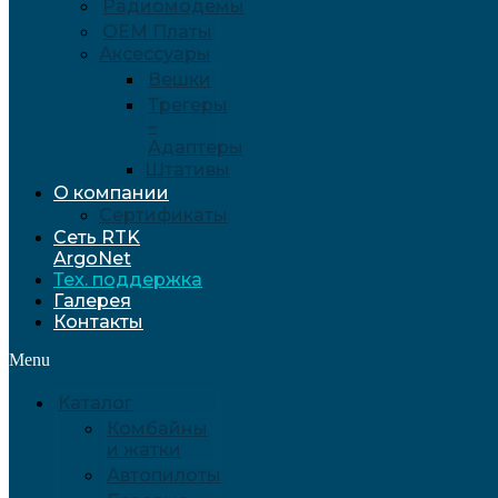
Радиомодемы
OEM Платы
Аксессуары
Вешки
Трегеры
–
Адаптеры
Штативы
О компании
Сертификаты
Сеть RTK
ArgoNet
Тех. поддержка
Галерея
Контакты
Menu
Каталог
Комбайны
и жатки
Автопилоты