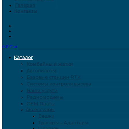
Галерея
Контакты
0
₽
Cart
Каталог
Комбайны и жатки
Автопилоты
Базовые станции RTK
Системы контроля высева
Наши услуги
Радиомодемы
OEM Платы
Аксессуары
Вешки
Трегеры – Адаптеры
Штативы