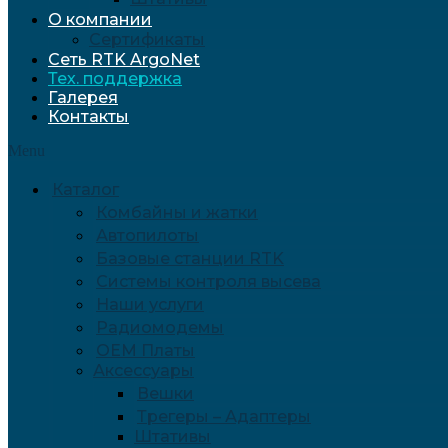
О компании
Сертификаты
Сеть RTK ArgoNet
Тех. поддержка
Галерея
Контакты
Menu
Каталог
Комбайны и жатки
Автопилоты
Базовые станции RTK
Системы контроля высева
Наши услуги
Радиомодемы
OEM Платы
Аксессуары
Вешки
Трегеры – Адаптеры
Штативы