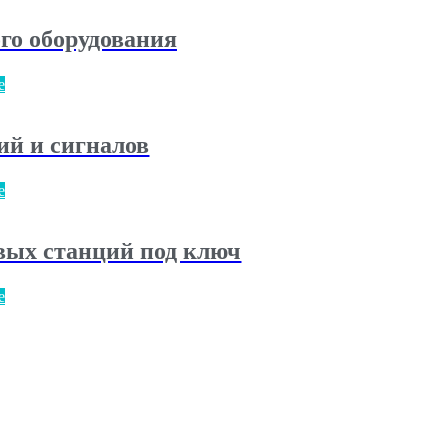
го оборудования
е
ий и сигналов
е
вых станций под ключ
е