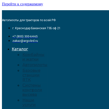
Перейти к содержимому
Автопилоты для тракторов по всей РФ
г. Краснодар Баканская 73Б оф 21
+7 (800) 300-64-65
zakaz@argo-krd.ru
Каталог
Комбайны
и жатки
Автопилоты
Базовые
станции
RTK
Системы
контроля
высева
Наши
услуги