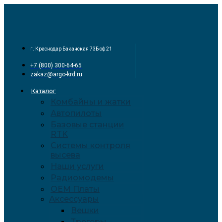
Перейти
к
содержимому
г. Краснодар Баканская 73Б оф 21
+7 (800) 300-64-65
zakaz@argo-krd.ru
Каталог
Комбайны и жатки
Автопилоты
Базовые станции
RTK
Системы контроля
высева
Наши услуги
Радиомодемы
OEM Платы
Аксессуары
Вешки
Трегеры –