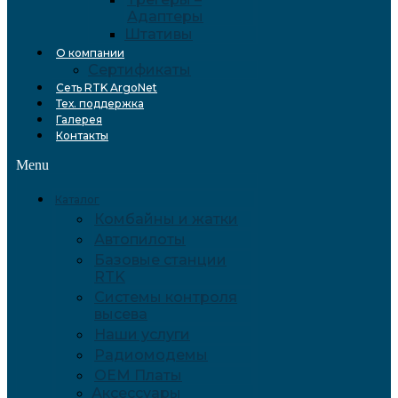
Адаптеры
Штативы
О компании
Сертификаты
Сеть RTK ArgoNet
Тех. поддержка
Галерея
Контакты
Menu
Каталог
Комбайны и жатки
Автопилоты
Базовые станции
RTK
Системы контроля
высева
Наши услуги
Радиомодемы
OEM Платы
Аксессуары