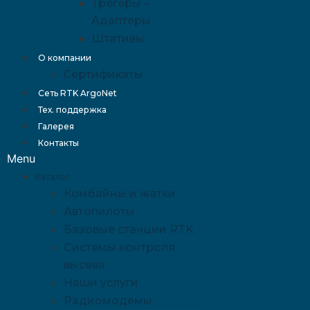
Трегеры –
Адаптеры
Штативы
О компании
Сертификаты
Сеть RTK ArgoNet
Тех. поддержка
Галерея
Контакты
Menu
Каталог
Комбайны и жатки
Автопилоты
Базовые станции RTK
Системы контроля
высева
Наши услуги
Радиомодемы