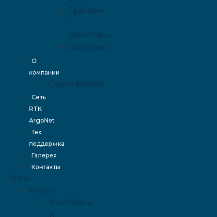
Трегеры
–
Адаптеры
Штативы
О
компании
Сертификаты
Сеть
RTK
ArgoNet
Тех.
поддержка
Галерея
Контакты
Menu
Каталог
Комбайны
и