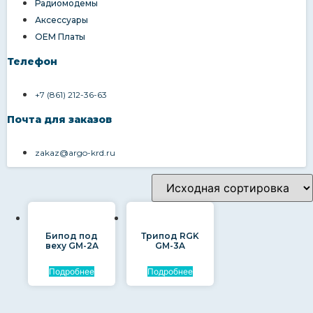
Радиомодемы
Аксессуары
OEM Платы
Телефон
+7 (861) 212-36-63
Почта для заказов
zakaz@argo-krd.ru
Бипод под
Трипод RGK
веху GM-2A
GM-3A
Подробнее
Подробнее