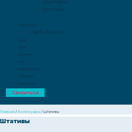
Адаптеры
Штативы
О
компании
Сертификаты
Сеть
RTK
ArgoNet
Тех.
поддержка
Галерея
Контакты
Связаться
Главная
/
Аксессуары
/ Штативы
Штативы