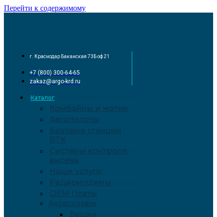
Перейти к содержимому
г. Краснодар Баканская 73Б оф 21
+7 (800) 300-64-65
zakaz@argo-krd.ru
Каталог
Комбайны и жатки
Автопилоты
Базовые станции
RTK
Системы контроля
высева
Наши услуги
Радиомодемы
OEM Платы
Аксессуары
Вешки