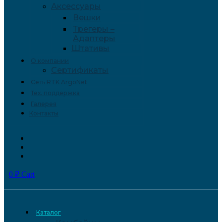
Аксессуары
Вешки
Трегеры –
Адаптеры
Штативы
О компании
Сертификаты
Сеть RTK ArgoNet
Тех. поддержка
Галерея
Контакты
0
₽
Cart
Каталог