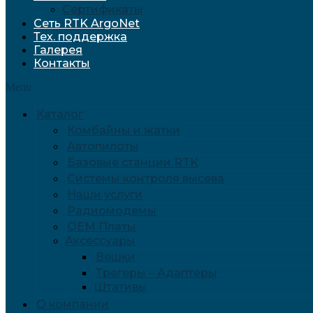
Сертификаты
Сеть RTK ArgoNet
Тех. поддержка
Галерея
Контакты
Menu
Каталог
Комбайны и жатки
Автопилоты
Базовые станции RTK
Системы контроля высева
Наши услуги
Радиомодемы
OEM Платы
Аксессуары
Вешки
Трегеры – Адаптеры
Штативы
О компании