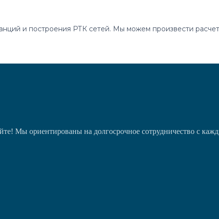
анций и построения РТК сетей. Мы можем произвести расчет
йте! Мы ориентированы на долгосрочное сотрудничество с каж