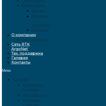
OEM Платы
Аксессуары
Вешки
Трегеры
–
Адаптеры
Штативы
О компании
Сертификаты
Сеть RTK
ArgoNet
Тех. поддержка
Галерея
Контакты
Menu
Каталог
Комбайны
и жатки
Автопилоты
Базовые
станции