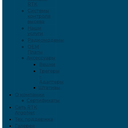
RTK
Системы
контроля
высева
Наши
услуги
Радиомодемы
OEM
Платы
Аксессуары
Вешки
Трегеры
–
Адаптеры
Штативы
О компании
Сертификаты
Сеть RTK
ArgoNet
Тех. поддержка
Галерея