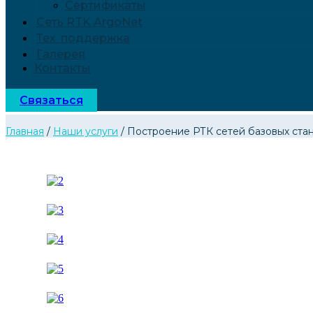
Сертификаты
Сеть RTK ArgoNet
Тех. поддержка
Галерея
Контакты
Связаться
Главная
/
Наши услуги
/ Построение РТК сетей базовых ста