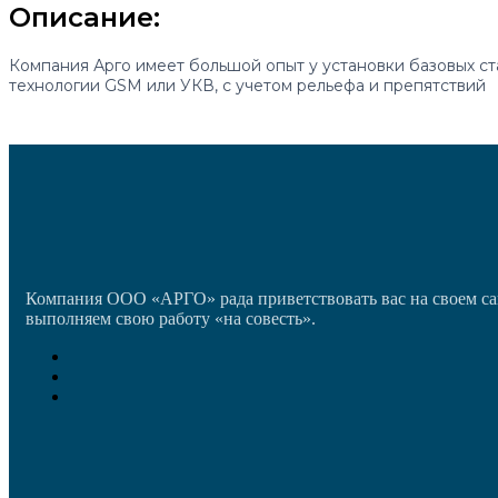
Описание:
Компания Арго имеет большой опыт у установки базовых ст
технологии GSM или УКВ, с учетом рельефа и препятствий
Компания ООО «АРГО» рада приветствовать вас на своем са
выполняем свою работу «на совесть».